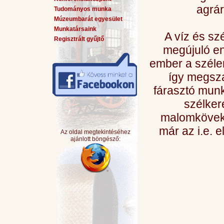
agrár
Tudományos munka
Múzeumbarát egyesület
Munkatársaink
A víz és sz
Regisztrált gyűjtő
megújuló en
ember a széler
így megsz
fárasztó munk
szélker
malomköveke
már az i.e. 
Az oldal megtekintéséhez
ajánlott böngésző: