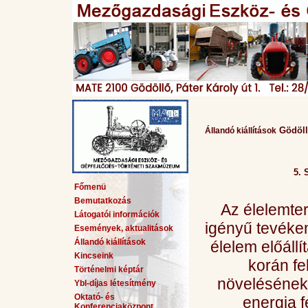
Gödöl
Állandó kiállítások
5. 
Főmenü
Bemutatkozás
Az élelemte
Látogatói információk
igényű tevéke
Események, aktualitások
Állandó kiállítások
élelem előáll
Kincseink
korán fe
Történelmi képtár
növelésének 
Ybl-díjas létesítmény
Oktató- és
energia f
Konferenciaközpont