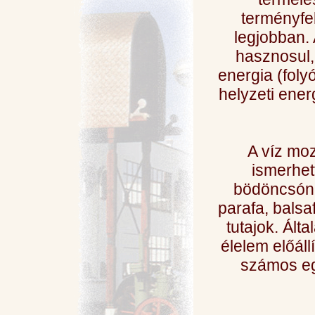
terményfel
legjobban. 
hasznosul,
energia (foly
helyzeti ene
A víz moz
ismerhet
bödöncsóna
parafa, balsaf
tutajok. Ált
élelem előál
számos eg