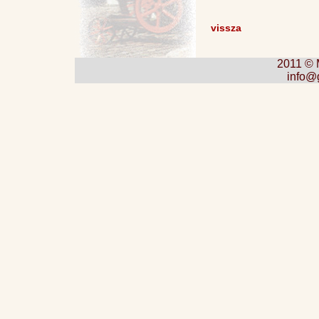
vissza
2011 © M
info@