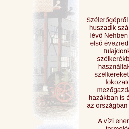
Szélerőgépről 
huszadik száz
lévő Nehben m
első évezred
tulajdon
szélkerékb
használtak
szélkereket
fokozato
mezőgazda
hazákban is á
az országban
A vízi en
termelé