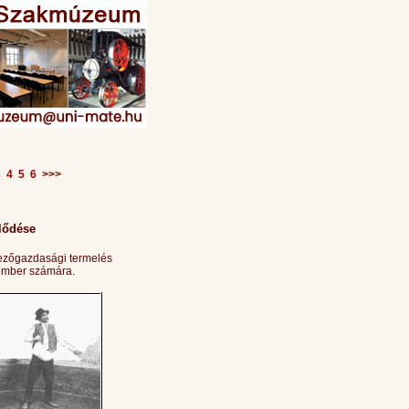
3
4
5
6
>>>
jlődése
ezőgazdasági termelés
 ember számára.