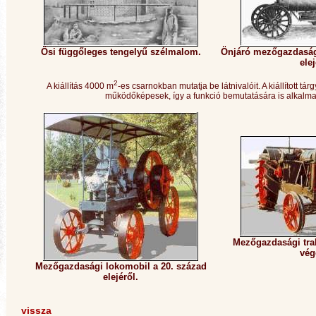
Ősi függőleges tengelyű szélmalom.
Önjáró mezőgazdaság
elej
2
A kiállítás 4000 m
-es csarnokban mutatja be látnivalóit. A kiállított tár
működőképesek, így a funkció bemutatására is alkalma
Mezőgazdasági trak
vég
Mezőgazdasági lokomobil a 20. század
elejéről.
vissza