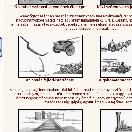
Ősember szántási jelenetének életképe.
Kézi szórva vetés j
A mezőgazdaságban használt munkaeszközök maradványaiból, fennm
hagyományokból megítélhető egy letűnt társadalom kultúrája. Célunk,
termelésben használt eszközöket, gépeket, a termelés előrehaladását össze
fejlődés tükrében mutassuk meg.
Az aratás fejlődéstörténete.
A gabonatermeszté
A mezőgazdasági termelésben - ősidőktől használt valamennyi eszköz erede
fenn. A hiányzó, fontosnak ítélt láncszemeket működő modellek, vagy a v
őrzött tárgyak másolatai helyettesítik. Így érhető el, hogy az egyszerű es
mezőgazdasági gépéig együtt láthatjuk a fejlődési soro