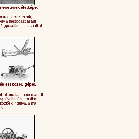
elenetének életképe.
aradt emlékekből,
 hogy a mezőgazdasági
függéseiben, a technikai
s eszközei, gépei.
ti állapotban nem maradt
ilág távoli múzeumaiban
zköztől kiindulva, a ma
kat.