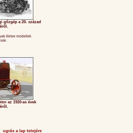
i gőzgép a 20. század
éről.
gyak illetve modellek
sak.
tor az 1920-as évek
éről.
ugrás a lap tetejére