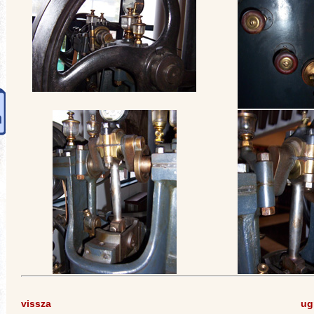
vissza
ug